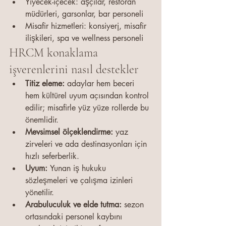
Yiyecek-içecek: aşçılar, restoran 
müdürleri, garsonlar, bar personeli
Misafir hizmetleri: konsiyerj, misafir 
ilişkileri, spa ve wellness personeli
HRCM konaklama 
işverenlerini nasıl destekler
Titiz eleme: 
adaylar hem beceri 
hem kültürel uyum açısından kontrol 
edilir; misafirle yüz yüze rollerde bu 
önemlidir.
Mevsimsel ölçeklendirme: 
yaz 
zirveleri ve ada destinasyonları için 
hızlı seferberlik.
Uyum: 
Yunan iş hukuku 
sözleşmeleri ve çalışma izinleri 
yönetilir.
Arabuluculuk ve elde tutma: 
sezon 
ortasındaki personel kaybını 