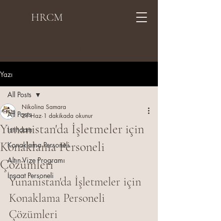
HRCM
Yazı
All Posts
Nikolina Samara
All Posts
21 Haz
1 dakikada okunur
Yunanistan'da İşletmeler için
İstihdam
Konaklama Personeli
Konaklama Personeli
Altın Vize Programı
Çözümleri
İnşaat Personeli
Yunanistan'da İşletmeler için 
Konaklama Personeli 
Çözümleri