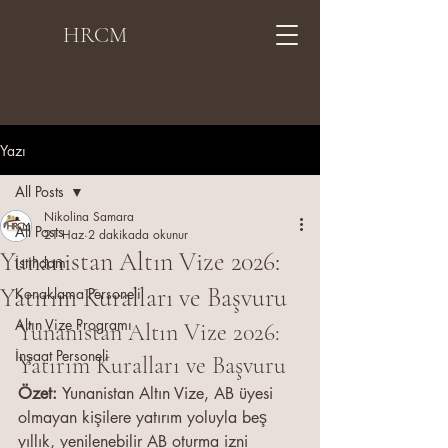
HRCM
Yazı
All Posts
Nikolina Samara
All Posts
21 Haz
2 dakikada okunur
Yunanistan Altın Vize 2026:
İstihdam
Yatırım Kuralları ve Başvuru
Konaklama Personeli
Altın Vize Programı
Yunanistan Altın Vize 2026: 
İnşaat Personeli
Yatırım Kuralları ve Başvuru
Özet: 
Yunanistan Altın Vize, AB üyesi 
olmayan kişilere yatırım yoluyla beş 
yıllık, yenilenebilir AB oturma izni 