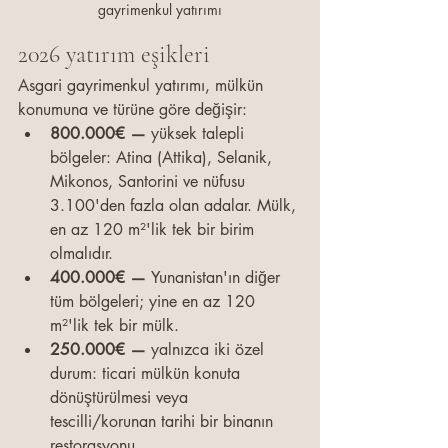
gayrimenkul yatırımı
2026 yatırım eşikleri
Asgari gayrimenkul yatırımı, mülkün 
konumuna ve türüne göre değişir:
800.000€ — 
yüksek talepli 
bölgeler: Atina (Attika), Selanik, 
Mikonos, Santorini ve nüfusu 
3.100'den fazla olan adalar. Mülk, 
en az 120 m²'lik tek bir birim 
olmalıdır.
400.000€ — 
Yunanistan'ın diğer 
tüm bölgeleri; yine en az 120 
m²'lik tek bir mülk.
250.000€ — 
yalnızca iki özel 
durum: ticari mülkün konuta 
dönüştürülmesi veya 
tescilli/korunan tarihi bir binanın 
restorasyonu.