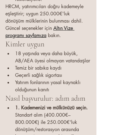
HRCM, yatırımcıları doğru kademeyle 
eşleştirir; uygun 250.000€'luk 
dönüşüm mülklerinin bulunması dahil. 
Güncel seçenekler için 
Altın Vize 
programı sayfamıza
 bakın.
Kimler uygun
18 yaşında veya daha büyük, 
AB/AEA üyesi olmayan vatandaşlar
Temiz bir sabıka kaydı
Geçerli sağlık sigortası
Yatırım fonlarının yasal kaynaklı 
olduğunun kanıtı
Nasıl başvurulur: adım adım
1. Kademenizi ve mülkünüzü seçin. 
Standart alım (400.000€–
800.000€) ile 250.000€'luk 
dönüşüm/restorasyon arasında 