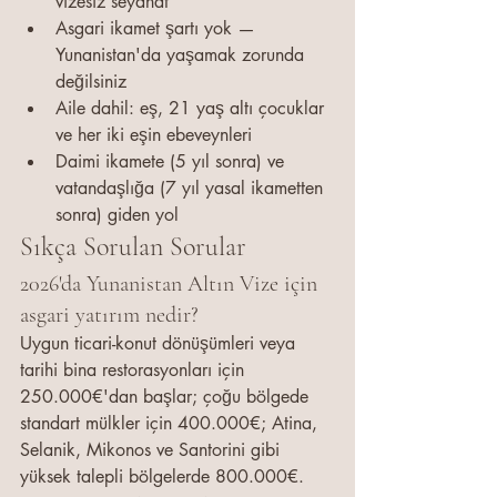
vizesiz seyahat
Asgari ikamet şartı yok — 
Yunanistan'da yaşamak zorunda 
değilsiniz
Aile dahil: eş, 21 yaş altı çocuklar 
ve her iki eşin ebeveynleri
Daimi ikamete (5 yıl sonra) ve 
vatandaşlığa (7 yıl yasal ikametten 
sonra) giden yol
Sıkça Sorulan Sorular
2026'da Yunanistan Altın Vize için 
asgari yatırım nedir?
Uygun ticari-konut dönüşümleri veya 
tarihi bina restorasyonları için 
250.000€'dan başlar; çoğu bölgede 
standart mülkler için 400.000€; Atina, 
Selanik, Mikonos ve Santorini gibi 
yüksek talepli bölgelerde 800.000€.