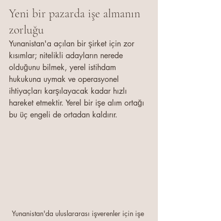
Yeni bir pazarda işe almanın 
zorluğu
Yunanistan'a açılan bir şirket için zor 
kısımlar; nitelikli adayların nerede 
olduğunu bilmek, yerel istihdam 
hukukuna uymak ve operasyonel 
ihtiyaçları karşılayacak kadar hızlı 
hareket etmektir. Yerel bir işe alım ortağı 
bu üç engeli de ortadan kaldırır.
Yunanistan'da uluslararası işverenler için işe 