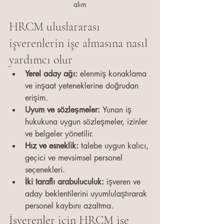
alım
HRCM uluslararası 
işverenlerin işe almasına nasıl 
yardımcı olur
Yerel aday ağı: 
elenmiş konaklama 
ve inşaat yeteneklerine doğrudan 
erişim.
Uyum ve sözleşmeler: 
Yunan iş 
hukukuna uygun sözleşmeler, izinler 
ve belgeler yönetilir.
Hız ve esneklik: 
talebe uygun kalıcı, 
geçici ve mevsimsel personel 
seçenekleri.
İki taraflı arabuluculuk: 
işveren ve 
aday beklentilerini uyumlulaştırarak 
personel kaybını azaltma.
İşverenler için HRCM işe 