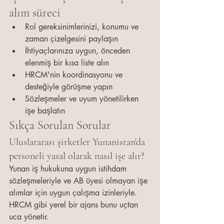
alım süreci
Rol gereksinimlerinizi, konumu ve 
zaman çizelgesini paylaşın
İhtiyaçlarınıza uygun, önceden 
elenmiş bir kısa liste alın
HRCM'nin koordinasyonu ve 
desteğiyle görüşme yapın
Sözleşmeler ve uyum yönetilirken 
işe başlatın
Sıkça Sorulan Sorular
Uluslararası şirketler Yunanistan'da 
personeli yasal olarak nasıl işe alır?
Yunan iş hukukuna uygun istihdam 
sözleşmeleriyle ve AB üyesi olmayan işe 
alımlar için uygun çalışma izinleriyle. 
HRCM gibi yerel bir ajans bunu uçtan 
uca yönetir.